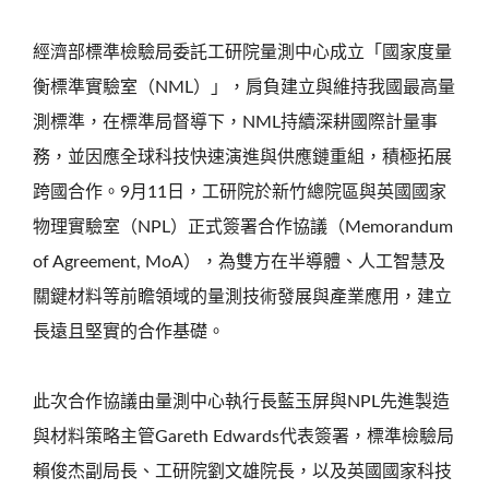
經濟部標準檢驗局委託工研院量測中心成立「國家度量
衡標準實驗室（NML）」，肩負建立與維持我國最高量
測標準，在標準局督導下，NML持續深耕國際計量事
務，並因應全球科技快速演進與供應鏈重組，積極拓展
跨國合作。9月11日，工研院於新竹總院區與英國國家
物理實驗室（NPL）正式簽署合作協議（Memorandum
of Agreement, MoA），為雙方在半導體、人工智慧及
關鍵材料等前瞻領域的量測技術發展與產業應用，建立
長遠且堅實的合作基礎。
此次合作協議由量測中心執行長藍玉屏與NPL先進製造
與材料策略主管Gareth Edwards代表簽署，標準檢驗局
賴俊杰副局長、工研院劉文雄院長，以及英國國家科技