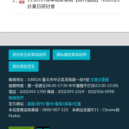
1150519標準局新聞稿【照片圖說】-2026世界
計量日研討會
資訊安全政策與說明
隱私權政策與說明
資料開放宣告
聯絡地址：100026 臺北市中正區濟南路一段4號
交通位置圖
服務時間：週一至週五08:30-17:30 中午櫃檯不打烊(12:30-13:30)
電話：(02)2343-1700 傳真：(02)2393-2324．(02)2356-0998
聯絡我們
官方網站：
基隆
/
新竹
/
臺中
/
臺南
/
高雄
/
花蓮
本局業務諮詢專線：0800-007-123 本網站支援IE11、Chrome與
Firefox