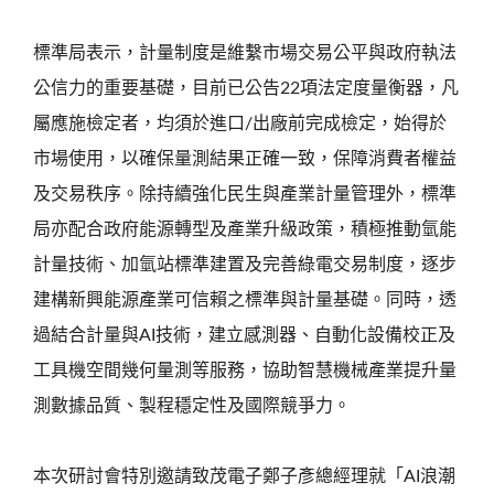
標準局表示，計量制度是維繫市場交易公平與政府執法
公信力的重要基礎，目前已公告22項法定度量衡器，凡
屬應施檢定者，均須於進口/出廠前完成檢定，始得於
市場使用，以確保量測結果正確一致，保障消費者權益
及交易秩序。除持續強化民生與產業計量管理外，標準
局亦配合政府能源轉型及產業升級政策，積極推動氫能
計量技術、加氫站標準建置及完善綠電交易制度，逐步
建構新興能源產業可信賴之標準與計量基礎。同時，透
過結合計量與AI技術，建立感測器、自動化設備校正及
工具機空間幾何量測等服務，協助智慧機械產業提升量
測數據品質、製程穩定性及國際競爭力。
本次研討會特別邀請致茂電子鄭子彥總經理就「AI浪潮