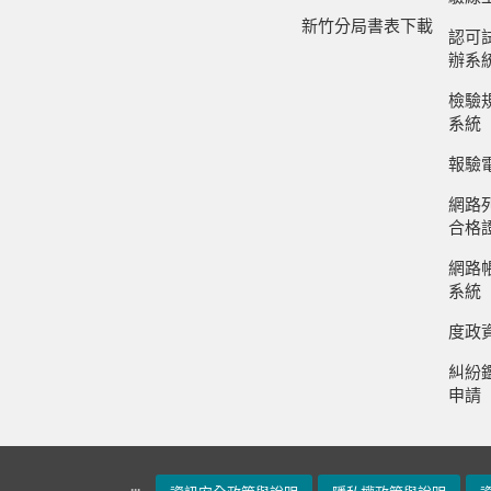
新竹分局書表下載
認可
辦系
檢驗
系統
報驗
網路
合格
網路
系統
度政
糾紛
申請