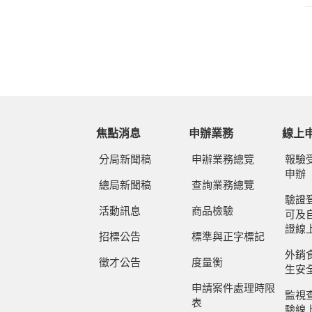
焦點消息
申辦業務
線上
分局新聞稿
申辦業務總覽
報驗
申辦
總局新聞稿
查詢業務總覽
驗證
活動訊息
商品檢驗
可及
證線
招標公告
標準與正字標記
外銷
徵才公告
度量衡
生安
申請案件處理時限
監視
表
驗線