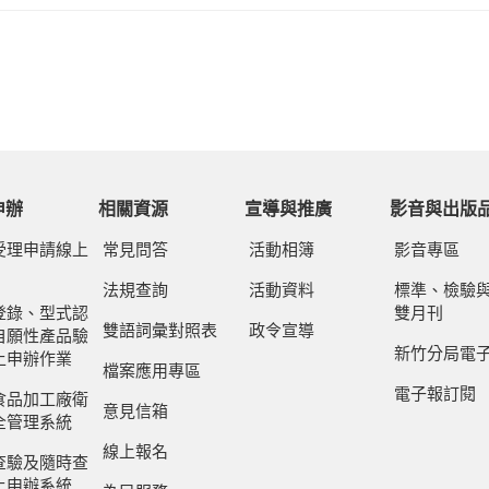
申辦
相關資源
宣導與推廣
影音與出版
受理申請線上
常見問答
活動相簿
影音專區
法規查詢
活動資料
標準、檢驗
登錄、型式認
雙月刊
雙語詞彙對照表
政令宣導
自願性產品驗
新竹分局電
上申辦作業
檔案應用專區
電子報訂閱
食品加工廠衛
意見信箱
全管理系統
線上報名
查驗及隨時查
上申辦系統