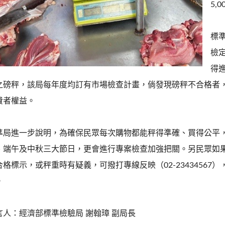
5,
標
檢
得
之磅秤，該局每年度均訂有市場檢查計畫，倘發現磅秤不合格者
費者權益。
準局進一步說明，為確保民眾每次購物都能秤得準確、買得公平
、端午及中秋三大節日，更會進行專案檢查加強把關。另民眾如
合格標示，或秤重時有疑義，可撥打專線反映（02-2343456
。
言人：經濟部標準檢驗局 謝翰璋 副局長