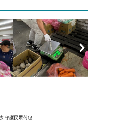
壽市場
115年5月6日彰化縣田中果菜市
1150605標準
檢查
場蔬菜攤衡器(電子秤)檢查
樣】-端午市場磅
民眾荷包
檢 守護民眾荷包