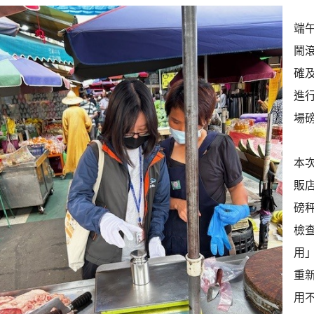
端
鬧
確
進
場磅
本
販店
磅秤
檢
用
重
用