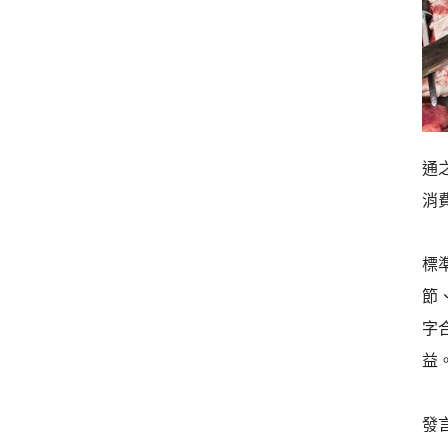
通
消
標
節
字
益
發