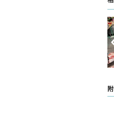
相
月6日彰化縣田中果菜市
1150605標準局新聞稿【同字圖
器(電子秤)檢查
樣】-端午市場磅秤大體檢 守護
民眾荷包
附