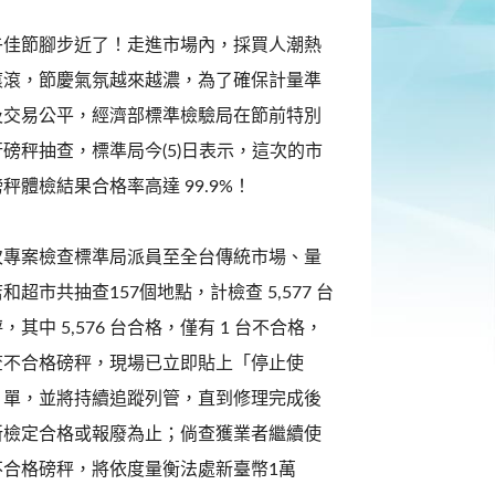
午佳節腳步近了！走進市場內，採買人潮熱
滾滾，節慶氣氛越來越濃，為了確保計量準
及交易公平，經濟部標準檢驗局在節前特別
行磅秤抽查，標準局今(5)日表示，這次的市
秤體檢結果合格率高達 99.9%！
次專案檢查標準局派員至全台傳統市場、量
和超市共抽查157個地點，計檢查 5,577 台
，其中 5,576 台合格，僅有 1 台不合格，
查不合格磅秤，現場已立即貼上「停止使
」單，並將持續追蹤列管，直到修理完成後
新檢定合格或報廢為止；倘查獲業者繼續使
不合格磅秤，將依度量衡法處新臺幣1萬