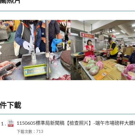
關照片
115年5月22日新竹縣湖口市場肉
115年5月25日馬祖南竿介
品攤衡器(電子秤)檢查
水產零售攤商衡器(機械秤)
件下載
1150605標準局新聞稿【檢查照片】-端午市場磅秤大體
下載次數：713