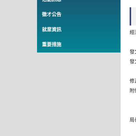
徵才公告
就業資訊
經
重要措施
發
發
修
附
局
副