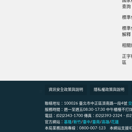
國家
查詢
標準
標準
解釋
相關
正字
區
資訊安全政策與說明
隱私權政策與說明
:::
聯絡地址：100026 臺北市中正區濟南路一段4號
交
服務時間：週一至週五08:30-17:30 中午櫃檯不打烊(12
電話：(02)2343-1700 傳真：(02)2393-2324．(0
官方網站：
基隆
/
新竹
/
臺中
/
臺南
/
高雄
/
花蓮
本局業務諮詢專線：0800-007-123 本網站支援IE11、