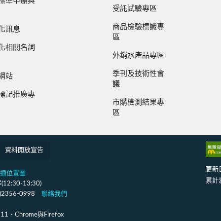
標準申辦與
受託試驗專區
商品檢驗標識專
化訊息
區
化相關名詞
外銷水產品專區
季刊及技術性會
網站
議
標記推廣專
市購檢測結果專
區
資料開放宣告
更新
通位置圖
累計
:30-13:30)
2)2356-0998
聯絡我們
Chrome與Firefox