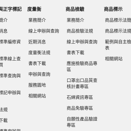
與正字標記
度量衡
商品檢驗
商品標示
簡介
業務簡介
業務簡介
商品標示法
消息
線上申辦與查詢
商品檢驗法規
商品標示法
標準編修資
近期消息
線上申辦與查詢
範例與自主
表
度量衡法規
書表下載
標準線上查
相關網站
書表下載
應施檢驗商品專
買
區
申辦與查詢
標準查詢與
口罩出口品質查
服務園地
核計畫專區
標記申辦與
相關網站
石綿資訊專區
商品免驗專區
法規
自願性產品驗證
下載
專區