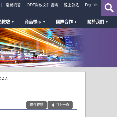
常見問答
ODF開放文件說明
線上報名
English
品檢驗
商品標示
國際合作
關於我們
 & A
條件查詢
回上一頁