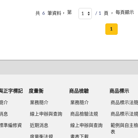
第
每頁顯示
共
6
筆資料，
/ 1
頁 ，
1
與正字標記
度量衡
商品檢驗
商品標示
簡介
業務簡介
業務簡介
商品標示法
消息
線上申辦與查詢
商品檢驗法規
商品標示法
標準編修資
近期消息
線上申辦與查詢
範例與自主
表
度量衡法規
書表下載