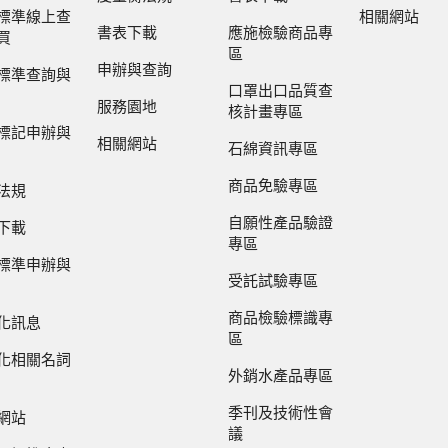
標準線上查
相關網站
書表下載
應施檢驗商品專
買
區
申辦與查詢
標準查詢與
口罩出口品質查
服務園地
核計畫專區
標記申辦與
相關網站
石綿資訊專區
商品免驗專區
法規
自願性產品驗證
下載
專區
標準申辦與
受託試驗專區
商品檢驗標識專
化訊息
區
化相關名詞
外銷水產品專區
季刊及技術性會
網站
議