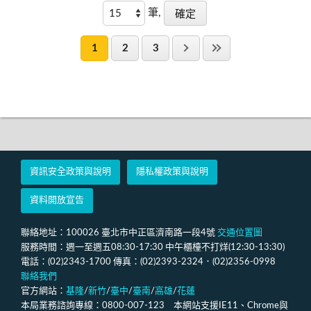
筆,
1
2
3
資訊安全政策與說明
隱私權政策與說明
資料開放宣告
聯絡地址：100026 臺北市中正區濟南路一段4號
交通位置圖
服務時間：週一至週五08:30-17:30 中午櫃檯不打烊(12:30-13:30)
電話：(02)2343-1700 傳真：(02)2393-2324．(02)2356-0998
聯絡我們
官方網站：
基隆
/
新竹
/
臺中
/
臺南
/
高雄
/
花蓮
本局業務諮詢專線：0800-007-123 本網站支援IE11、Chrome與