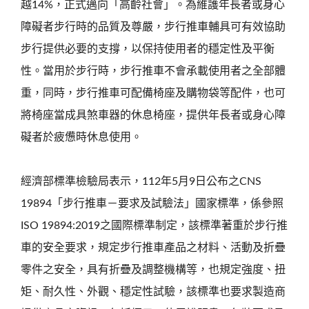
越14%，正式邁向「高齡社會」。為維護年長者或身心
障礙者步行時的品質及尊嚴，步行推車輔具可有效協助
步行提供必要的支撐，以保持使用者的穩定性及平衡
性。當用於步行時，步行推車不會承載使用者之全部體
重，同時，步行推車可配備椅座及購物袋等配件，也可
將椅座當成具煞車器的休息椅座，提供年長者或身心障
礙者於疲憊時休息使用。
經濟部標準檢驗局表示，112年5月9日公布之CNS
19894「步行推車－要求及試驗法」國家標準，係參照
ISO 19894:2019之國際標準制定，該標準著重於步行推
車的安全要求，規定步行推車產品之材料、活動及折疊
零件之安全，具有折疊及調整機構等，也規定強度、扭
矩、耐久性、外觀、穩定性試驗，該標準也要求製造商