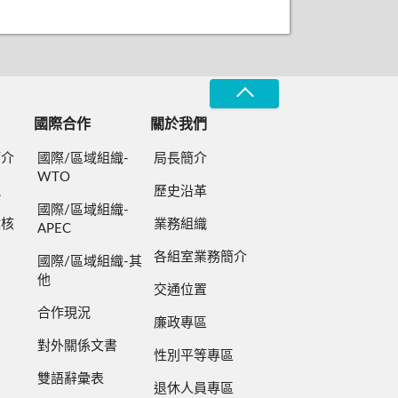
國際合作
關於我們
簡介
國際/區域組織-
局長簡介
WTO
規
歷史沿革
國際/區域組織-
檢核
業務組織
APEC
各組室業務簡介
國際/區域組織-其
他
交通位置
合作現況
廉政專區
對外關係文書
性別平等專區
雙語辭彙表
退休人員專區