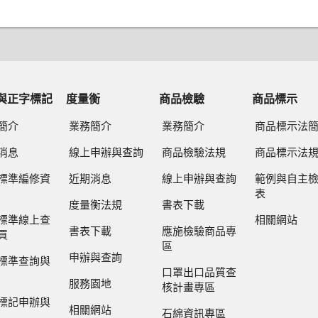
與正字標記
度量衡
商品檢驗
商品標示
簡介
業務簡介
業務簡介
商品標示法
消息
線上申辦與查詢
商品檢驗法規
商品標示法
標準編修資
近期消息
線上申辦與查詢
範例與自主
表
度量衡法規
書表下載
標準線上查
相關網站
書表下載
應施檢驗商品專
買
區
申辦與查詢
標準查詢與
口罩出口品質查
服務園地
核計畫專區
標記申辦與
相關網站
石綿資訊專區