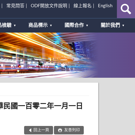
常見問答
ODF開放文件說明
線上報名
English
品檢驗
商品標示
國際合作
關於我們
華民國一百零二年一月一日
回上一頁
友善列印