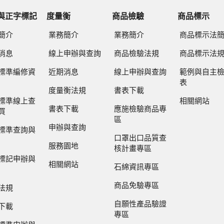
與正字標記
度量衡
商品檢驗
商品標示
簡介
業務簡介
業務簡介
商品標示法
消息
線上申辦與查詢
商品檢驗法規
商品標示法
標準編修資
近期消息
線上申辦與查詢
範例與自主
表
度量衡法規
書表下載
標準線上查
相關網站
書表下載
應施檢驗商品專
買
區
申辦與查詢
標準查詢與
口罩出口品質查
服務園地
核計畫專區
標記申辦與
相關網站
石綿資訊專區
商品免驗專區
法規
自願性產品驗證
下載
專區