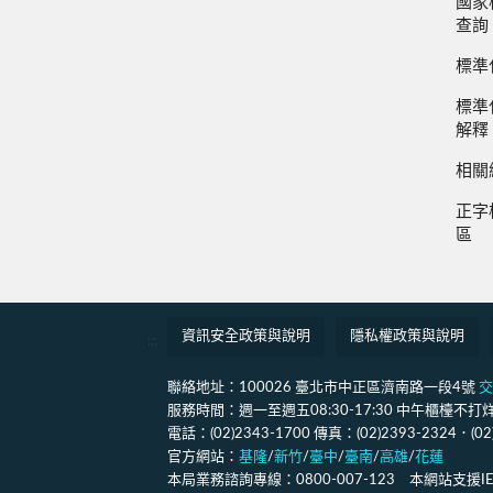
國家
查詢
標準
標準
解釋
相關
正字
區
資訊安全政策與說明
隱私權政策與說明
:::
聯絡地址：100026 臺北市中正區濟南路一段4號
交
服務時間：週一至週五08:30-17:30 中午櫃檯不打烊(12
電話：(02)2343-1700 傳真：(02)2393-2324．(0
官方網站：
基隆
/
新竹
/
臺中
/
臺南
/
高雄
/
花蓮
本局業務諮詢專線：0800-007-123 本網站支援IE11、