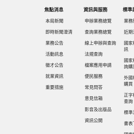
焦點消息
資訊與服務
標準
本局新聞
申辦業務總覽
業務
即時新聞澄清
查詢業務總覽
近期
業務公告
線上申辦與查詢
國家
訊
活動訊息
法規查詢
國家
徵才公告
檔案應用申請
詢購
就業資訊
便民服務
外國
購買
重要措施
常見問答
正字
意見信箱
查詢
影音及出版品
標準
資訊公開
書表