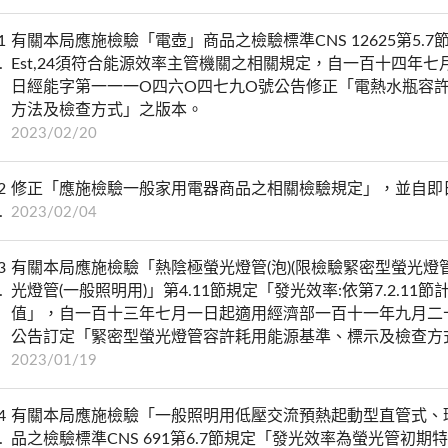
1
有關本局應施檢驗「電壺」商品之檢驗標準CNS 12625第5
Est,24須符合能源效率主管機關之相關規定，自一百十四年
日經能字第一一一O四六O四七九O號公告修正「電熱水瓶容
方法及檢查方式」之版本。
2023/02/20
2
修正「應施檢驗一般家用電器商品之相關檢驗規定」，並自即
2023/02/04
3
有關本局應施檢驗「熱陰極螢光燈管(泡)(限檢驗緊密型螢光燈管」
光燈管(一般照明用)」第4.11節規定「發光效率:依第7.2.
值」，自一百十三年七月一日起適用經濟部一百十一年九月二
公告訂定「緊密型螢光燈管容許耗用能源基準、標示及檢查方
2023/01/19
4
有關本局應施檢驗「一般照明用低壓交流預熱起動型直管式、
品之檢驗標準CNS 691第6.7節規定「發光效率為螢光管初