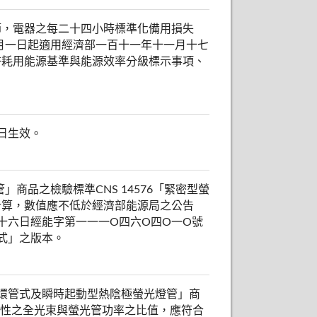
.7節，電器之每二十四小時標準化備用損失
七月一日起適用經濟部一百十一年十一月十七
許耗用能源基準與能源效率分級標示事項、
日生效。
商品之檢驗標準CNS 14576「緊密型螢
11節計算，數值應不低於經濟部能源局之公告
十六日經能字第一一一O四六O四O一O號
式」之版本。
環管式及瞬時起動型熱陰極螢光燈管」商
期特性之全光束與螢光管功率之比值，應符合