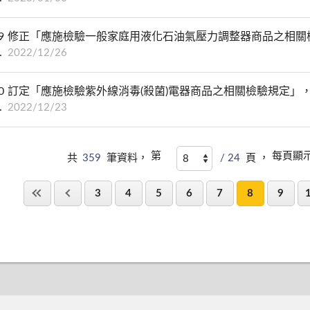
9
修正「應施檢驗一般家庭用液化石油氣壓力調整器商品之相關
2022/12/26
0
訂定「應施檢驗紫外線消毒(殺菌)電器商品之相關檢驗規定」
2022/12/23
第
每頁顯
共
359
筆資料，
/ 24
頁 ，
3
4
5
6
7
8
9