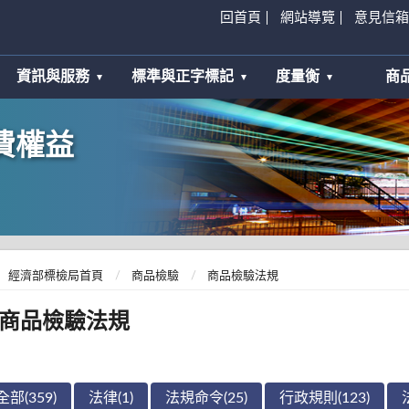
回首頁
網站導覽
意見信箱
資訊與服務
標準與正字標記
度量衡
商
費權益
經濟部標檢局首頁
商品檢驗
商品檢驗法規
商品檢驗法規
全部(359)
法律(1)
法規命令(25)
行政規則(123)