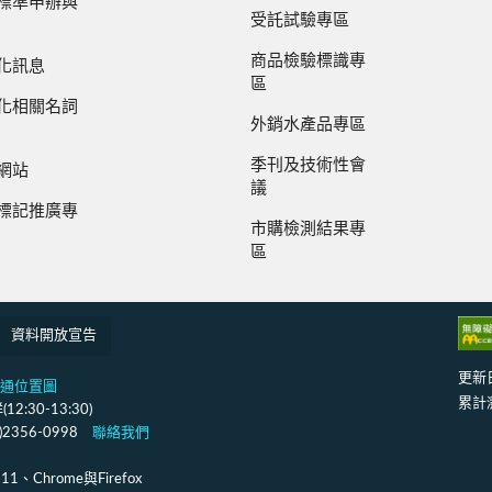
標準申辦與
受託試驗專區
商品檢驗標識專
化訊息
區
化相關名詞
外銷水產品專區
季刊及技術性會
網站
議
標記推廣專
市購檢測結果專
區
資料開放宣告
更新
通位置圖
累計
:30-13:30)
2)2356-0998
聯絡我們
Chrome與Firefox