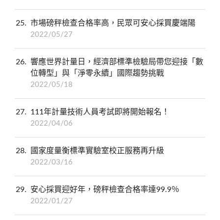
25
市場磅秤檢查合格率高，民眾可安心採買慶端陽
2022/05/27
26
響應世界計量日，經濟部標準檢驗局帶您迎接「數
位轉型」與「淨零永續」國際趨勢挑戰
2022/05/18
27
111年計量技術人員考試即將開始報名！
2022/04/06
28
國家度量衡標準實驗室校正服務再升級
2022/03/16
29
安心採買迎好年，磅秤檢查合格率達99.9％
2022/01/27