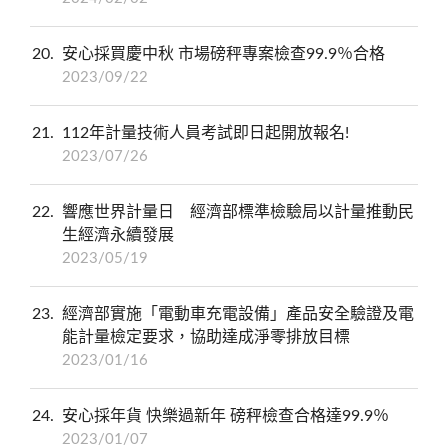
20
安心採買慶中秋 市場磅秤專案檢查99.9％合格
2023/09/22
21
112年計量技術人員考試即日起開放報名!
2023/07/26
22
響應世界計量日 經濟部標準檢驗局以計量推動民
生經濟永續發展
2023/05/19
23
經濟部實施「電動車充電設備」產品安全驗證及電
能計量檢定要求，協助達成淨零排放目標
2023/01/16
24
安心採年貨 快樂過新年 磅秤檢查合格達99.9％
2023/01/07