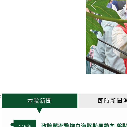
k
:::
本院新聞
即時新聞
政院嚴密監控白海豚颱風動向 盤
115年