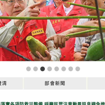
澄清
部會新聞
點落實各項防救災整備 呼籲民眾注意颱風訊息避免