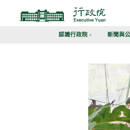
跳
跳
到
到
主
主
要
要
內
內
認識行政院
新聞與
容
容
區
區
塊
塊
G
o
T
o
C
e
n
t
e
r
b
l
o
c